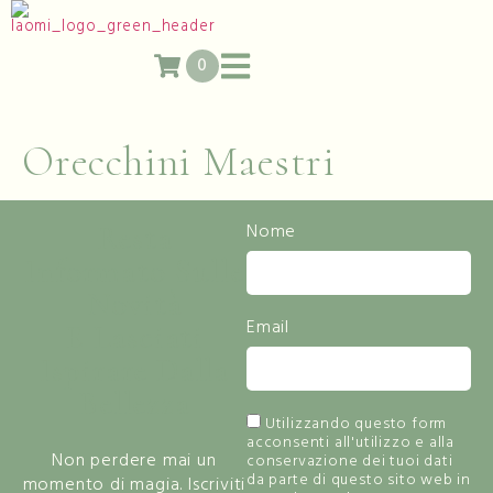
0
Orecchini Maestri
Resta
Nome
Informato Sulle
Novità
Email
E Lasciati
Ispirare Dalla
Bellezza
Utilizzando questo form
acconsenti all'utilizzo e alla
Non perdere mai un
conservazione dei tuoi dati
da parte di questo sito web in
momento di magia. Iscriviti