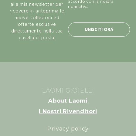
accordo con la nostra
alla mia newsletter per
normativa
privacy policy.
ricevere in anteprima le
nuove collezioni ed
offerte esclusive
UNISCITI ORA
direttamente nella tua
casella di posta.
LAOMI GIOIELLI
About Laomi
I Nostri Rivenditori
Privacy policy