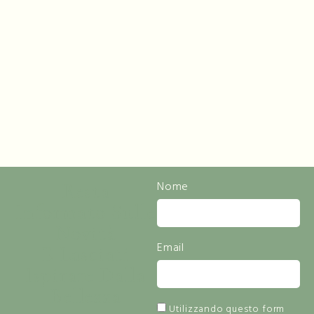
Resta
Nome
Informato Sulle
Novità
Email
E Lasciati
Ispirare Dalla
Bellezza
Utilizzando questo form