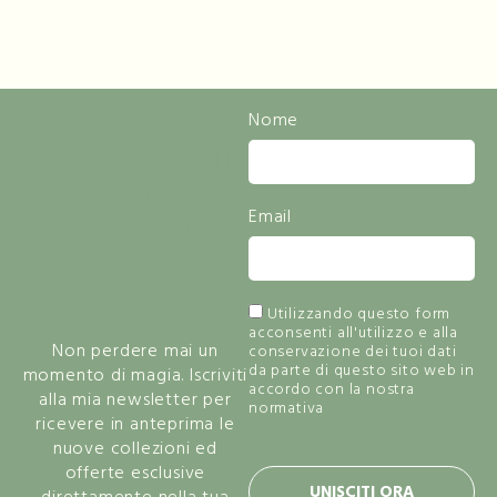
Resta
Nome
Informato Sulle
Novità
Email
E Lasciati
Ispirare Dalla
Bellezza
Utilizzando questo form
acconsenti all'utilizzo e alla
Non perdere mai un
conservazione dei tuoi dati
da parte di questo sito web in
momento di magia. Iscriviti
accordo con la nostra
alla mia newsletter per
normativa
privacy policy.
ricevere in anteprima le
nuove collezioni ed
offerte esclusive
UNISCITI ORA
direttamente nella tua