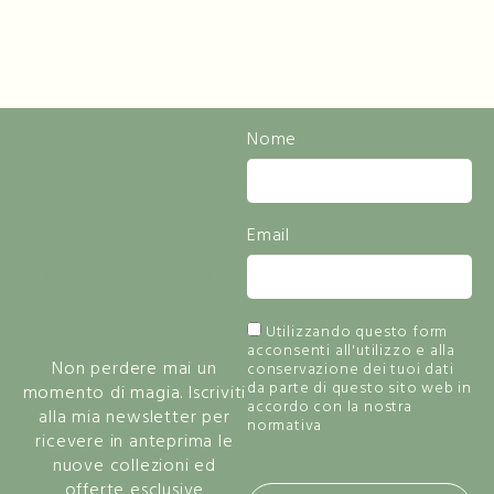
Resta
Nome
Informato Sulle
Novità
Email
E Lasciati
Ispirare Dalla
Bellezza
Utilizzando questo form
acconsenti all'utilizzo e alla
Non perdere mai un
conservazione dei tuoi dati
da parte di questo sito web in
momento di magia. Iscriviti
accordo con la nostra
alla mia newsletter per
normativa
privacy policy.
ricevere in anteprima le
nuove collezioni ed
offerte esclusive