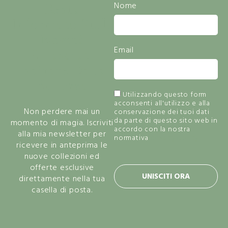
Resta
Nome
Informato Sulle
Novità
Email
E Lasciati
Ispirare Dalla
Bellezza
Utilizzando questo form
acconsenti all'utilizzo e alla
Non perdere mai un
conservazione dei tuoi dati
da parte di questo sito web in
momento di magia. Iscriviti
accordo con la nostra
alla mia newsletter per
normativa
privacy policy.
ricevere in anteprima le
nuove collezioni ed
offerte esclusive
UNISCITI ORA
direttamente nella tua
casella di posta.