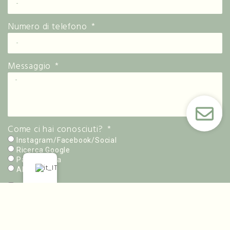
Numero di telefono
Messaggio
Come ci hai conosciuti?
Instagram/Facebook/Social
Ricerca Google
Passaparola
Altro
Utilizzando questo form acconsenti all'utilizzo e alla
conservazione dei tuoi dati da parte di questo sito web in
accordo con la nostra normativa
privacy policy.