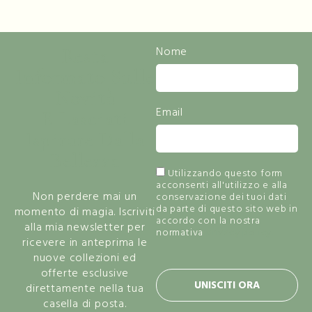
Resta
Nome
Informato Sulle
Novità
Email
E Lasciati
Ispirare Dalla
Bellezza
Utilizzando questo form
acconsenti all'utilizzo e alla
Non perdere mai un
conservazione dei tuoi dati
da parte di questo sito web in
momento di magia. Iscriviti
accordo con la nostra
alla mia newsletter per
normativa
privacy policy.
ricevere in anteprima le
nuove collezioni ed
offerte esclusive
UNISCITI ORA
direttamente nella tua
casella di posta.