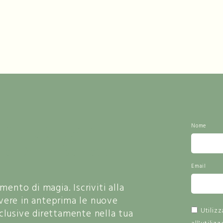
 Sulle Novità
Nome
re Dalla Bellezza
Email
nto di magia. Iscriviti alla
vere in anteprima le nuove
Utiliz
sclusive direttamente nella tua