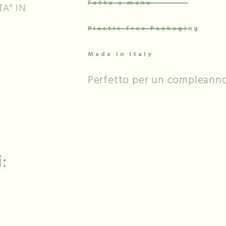
Fatto a mano
A" IN
Plastic Free Packaging
Made in Italy
Perfetto per un compleanno
: