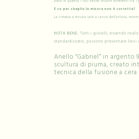
orafo in quanto i fusi hanno misure differenti tra i 
E se per sbaglio la misura non è corretta?
La rimessa a misura sarà a carico dell'artista, mentr
NOTA BENE:
Tutti i gioielli, essendo real
standardizzate, possono presentare lievi 
Anello “Gabriel” in argento 
scultura di piuma, creato i
tecnica della fusione a cera