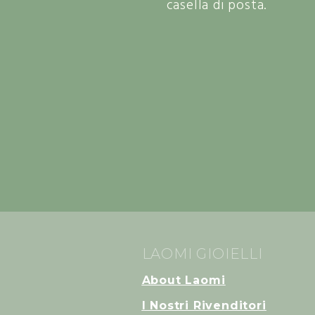
casella di posta.
LAOMI GIOIELLI
About Laomi
I Nostri Rivenditori