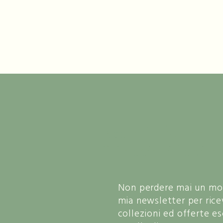
Resta Informato
E Lasciati Ispira
Non perdere mai un mome
mia newsletter per rice
collezioni ed offerte e