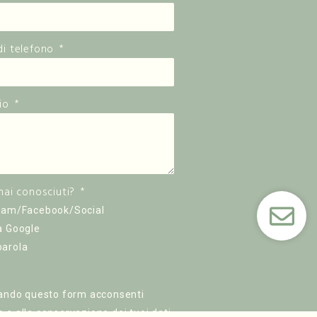
i telefono
io
hai conosciuti?
ram/Facebook/Social
a Google
arola
zando questo form acconsenti
zo e alla conservazione dei tuoi dati