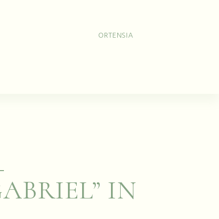
cchini
Spille
Opere d’arte
0
Collezioni
Laomi
O
ORTENSIA
ABRIEL” IN