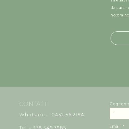
all'utiliz
da parte 
nostra n
CONTATTI
Cognom
Whatsapp -
0432 56 2194
Email
Tel. -
338 546 7985