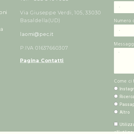
oni
Via Giuseppe Verdi, 105, 33030
Numero d
Basaldella(UD)
ta
laomi@pec.it
Messagg
P.IVA 01637660307
Pagina Contatti
Come ci 
Instag
Ricerc
Passap
Altro
Utiliz
all'utiliz