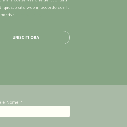
zo e alla conservazione dei tuoi dati
di questo sito web in accordo con la
ormativa
privacy policy.
UNISCITI ORA
e e Nome