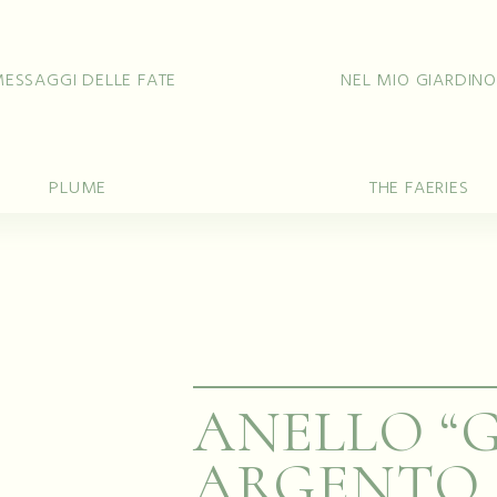
di
Bracciali
Ciondoli
Collane
Ore
MESSAGGI DELLE FATE
NEL MIO GIARDIN
PLUME
THE FAERIES
ANELLO “G
ARGENTO