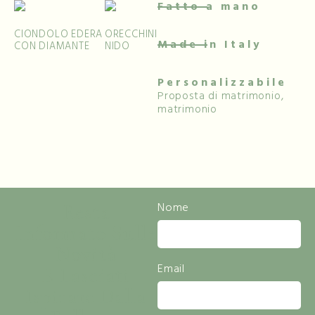
Fatto a mano
CIONDOLO EDERA
ORECCHINI
Made in Italy
CON DIAMANTE
NIDO
Personalizzabile
Proposta di matrimonio,
matrimonio
Resta
Nome
Informato Sulle
Novità
Email
E Lasciati
Ispirare Dalla