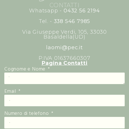
CONTATTI
Whatsapp -
0432 56 2194
Tel. -
338 546 7985
Via Giuseppe Verdi, 105, 33030
Basaldella(UD)
laomi@pec.it
P.IVA 01637660307
Pagina Contatti
Cognome e Nome
Email
Numero di telefono