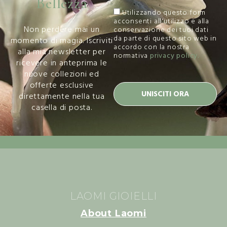
Bellezza
Utilizzando questo form
acconsenti all'utilizzo e alla
Non perdere mai un
conservazione dei tuoi dati
da parte di questo sito web in
momento di magia. Iscriviti
accordo con la nostra
alla mia newsletter per
normativa
privacy policy.
ricevere in anteprima le
nuove collezioni ed
offerte esclusive
UNISCITI ORA
direttamente nella tua
casella di posta.
LAOMI GIOIELLI
About Laomi