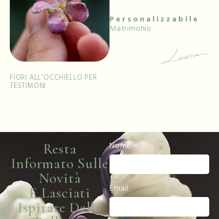
Personalizzabile
Matrimonio
FIORI ALL'OCCHIELLO PER
TESTIMONI
Resta
Nome
Informato Sulle
Novità
Email
E Lasciati
Ispirare Dalla