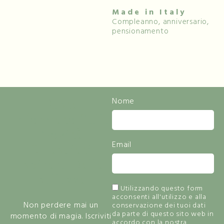
Made in Italy
Compleanno, anniversario,
pensionamento
Resta
Nome
Informato Sulle
Novità
Email
E Lasciati
Ispirare Dalla
Bellezza
Utilizzando questo form
acconsenti all'utilizzo e alla
Non perdere mai un
conservazione dei tuoi dati
da parte di questo sito web in
momento di magia. Iscriviti
accordo con la nostra