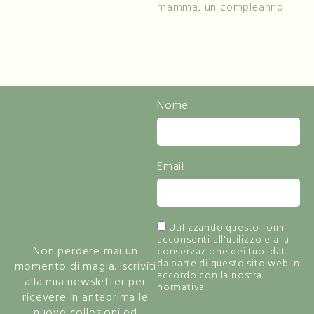
mamma, un compleanno
Resta
Nome
Informato Sulle
Novità
Email
E Lasciati
Ispirare Dalla
Bellezza
Utilizzando questo form
acconsenti all'utilizzo e alla
Non perdere mai un
conservazione dei tuoi dati
da parte di questo sito web in
momento di magia. Iscriviti
accordo con la nostra
alla mia newsletter per
normativa
privacy policy.
ricevere in anteprima le
nuove collezioni ed