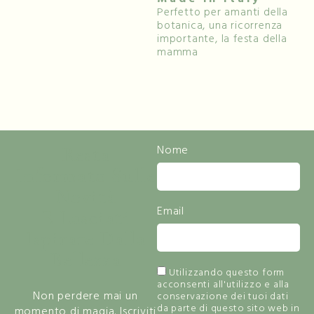
Perfetto per amanti della
botanica, una ricorrenza
importante, la festa della
mamma
Resta
Nome
Informato Sulle
Novità
Email
E Lasciati
Ispirare Dalla
Bellezza
Utilizzando questo form
acconsenti all'utilizzo e alla
Non perdere mai un
conservazione dei tuoi dati
da parte di questo sito web in
momento di magia. Iscriviti