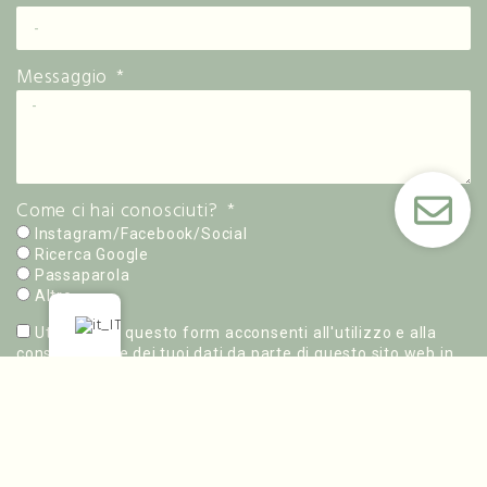
Messaggio
Come ci hai conosciuti?
Instagram/Facebook/Social
Ricerca Google
Passaparola
Altro
Utilizzando questo form acconsenti all'utilizzo e alla
conservazione dei tuoi dati da parte di questo sito web in
accordo con la nostra normativa
privacy policy.
INVIA
Designed and developed by ©
Roomzero Creative Solutions
2021