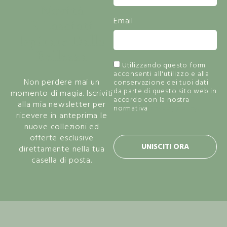
Novità
Email
E Lasciati
Ispirare Dalla
Bellezza
Utilizzando questo form
acconsenti all'utilizzo e alla
Non perdere mai un
conservazione dei tuoi dati
da parte di questo sito web in
momento di magia. Iscriviti
accordo con la nostra
alla mia newsletter per
normativa
privacy policy.
ricevere in anteprima le
nuove collezioni ed
offerte esclusive
UNISCITI ORA
direttamente nella tua
casella di posta.