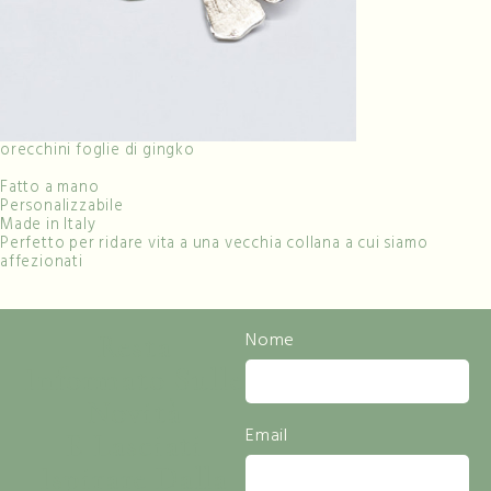
orecchini foglie di gingko
Fatto a mano
Personalizzabile
Made in Italy
Perfetto per ridare vita a una vecchia collana a cui siamo
affezionati
Resta
Nome
Informato Sulle
Novità
Email
E Lasciati
Ispirare Dalla