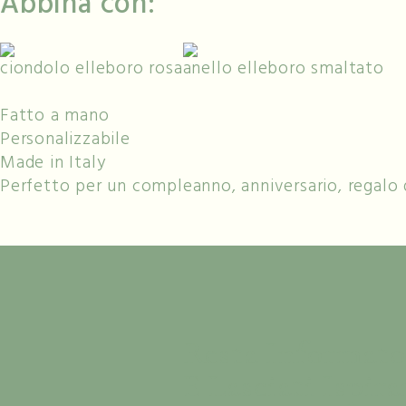
Abbina con:
ciondolo elleboro rosa
anello elleboro smaltato
Fatto a mano
Personalizzabile
Made in Italy
Perfetto per un compleanno, anniversario, regalo 
Resta Informato
E Lasciati Ispira