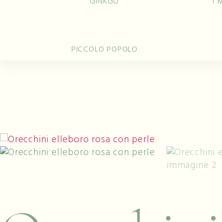
GINKGO
I 
Anelli
Fe
PICCOLO POPOLO