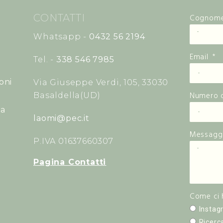
CONTATTI
Cognom
Whatsapp -
0432 56 2194
Email
Tel. -
338 546 7985
oni
Via Giuseppe Verdi, 105, 33030
Numero d
Basaldella(UD)
ta
laomi@pec.it
Messagg
P.IVA 01637660307
Pagina Contatti
Come ci 
Instag
Ricerc