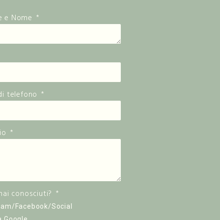
e e Nome
i telefono
io
hai conosciuti?
ram/Facebook/Social
a Google