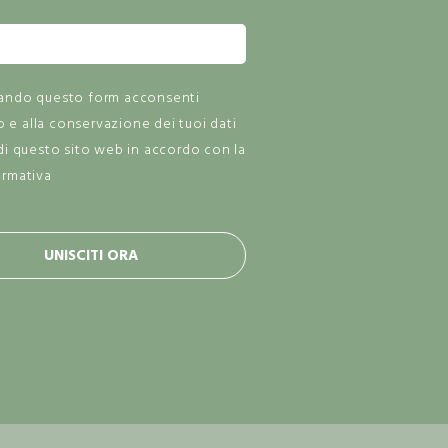
zando questo form acconsenti
zo e alla conservazione dei tuoi dati
di questo sito web in accordo con la
ormativa
privacy policy.
UNISCITI ORA