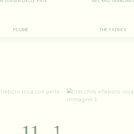
MESSAGGI DELLE FATE
NEL MIO GIARDIN
di
Bracciali
Ciondoli
Collane
Ore
PLUME
THE FAERIES