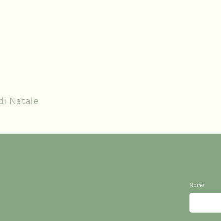
di Natale
 Sulle Novità
Nome
re Dalla Bellezza