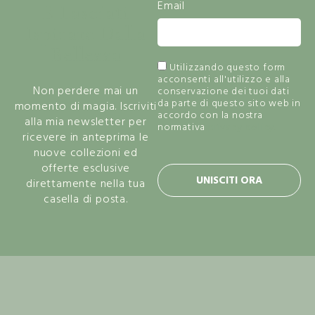
Email
E Lasciati
Ispirare Dalla
Bellezza
Utilizzando questo form
acconsenti all'utilizzo e alla
Non perdere mai un
conservazione dei tuoi dati
da parte di questo sito web in
momento di magia. Iscriviti
accordo con la nostra
alla mia newsletter per
normativa
privacy policy.
ricevere in anteprima le
nuove collezioni ed
offerte esclusive
UNISCITI ORA
direttamente nella tua
casella di posta.