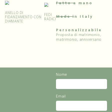
Fatto a mano
ANELLO DI
FEDI
Made in Italy
FIDANZAMENTO CON
RADICI
DIAMANTE
Personalizzabile
Proposta di matrimonio,
matrimonio, anniversario
Resta
Nome
Informato Sulle
Novità
Email
E Lasciati
Ispirare Dalla