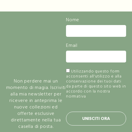
Resta
Nome
Informato Sulle
Novità
Email
E Lasciati
Ispirare Dalla
Bellezza
Utilizzando questo form
acconsenti all'utilizzo e alla
Non perdere mai un
conservazione dei tuoi dati
da parte di questo sito web in
momento di magia. Iscriviti
accordo con la nostra
alla mia newsletter per
normativa
privacy policy.
ricevere in anteprima le
nuove collezioni ed
offerte esclusive
UNISCITI ORA
direttamente nella tua
casella di posta.